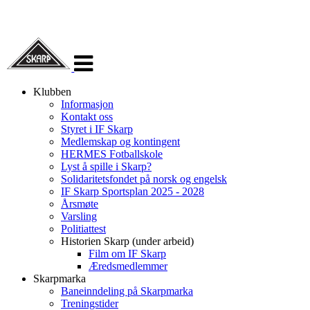
Veksle
navigasjon
Klubben
Informasjon
Kontakt oss
Styret i IF Skarp
Medlemskap og kontingent
HERMES Fotballskole
Lyst å spille i Skarp?
Solidaritetsfondet på norsk og engelsk
IF Skarp Sportsplan 2025 - 2028
Årsmøte
Varsling
Politiattest
Historien Skarp (under arbeid)
Film om IF Skarp
Æredsmedlemmer
Skarpmarka
Baneinndeling på Skarpmarka
Treningstider