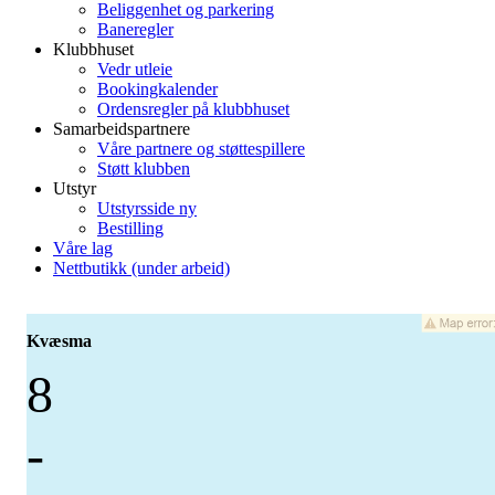
Beliggenhet og parkering
Baneregler
Klubbhuset
Vedr utleie
Bookingkalender
Ordensregler på klubbhuset
Samarbeidspartnere
Våre partnere og støttespillere
Støtt klubben
Utstyr
Utstyrsside ny
Bestilling
Våre lag
Nettbutikk (under arbeid)
Kvæsma
8
-