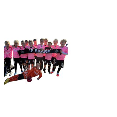
Tennevegen 100, 9015 TROMSØ
post@ifskarp.no