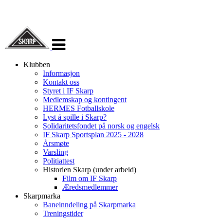
Veksle
navigasjon
Klubben
Informasjon
Kontakt oss
Styret i IF Skarp
Medlemskap og kontingent
HERMES Fotballskole
Lyst å spille i Skarp?
Solidaritetsfondet på norsk og engelsk
IF Skarp Sportsplan 2025 - 2028
Årsmøte
Varsling
Politiattest
Historien Skarp (under arbeid)
Film om IF Skarp
Æredsmedlemmer
Skarpmarka
Baneinndeling på Skarpmarka
Treningstider