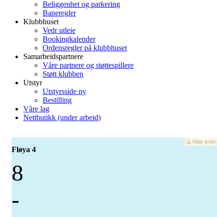
Beliggenhet og parkering
Baneregler
Klubbhuset
Vedr utleie
Bookingkalender
Ordensregler på klubbhuset
Samarbeidspartnere
Våre partnere og støttespillere
Støtt klubben
Utstyr
Utstyrsside ny
Bestilling
Våre lag
Nettbutikk (under arbeid)
Fløya 4
8
-