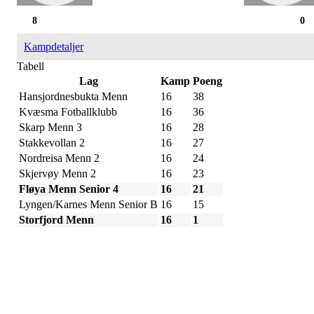
8
0
Kampdetaljer
Tabell
Lag
Kamp
Poeng
Hansjordnesbukta Menn
16
38
Kvæsma Fotballklubb
16
36
Skarp Menn 3
16
28
Stakkevollan 2
16
27
Nordreisa Menn 2
16
24
Skjervøy Menn 2
16
23
Fløya Menn Senior 4
16
21
Lyngen/Karnes Menn Senior B
16
15
Storfjord Menn
16
1
IDRETTSFORENINGEN
SKARP