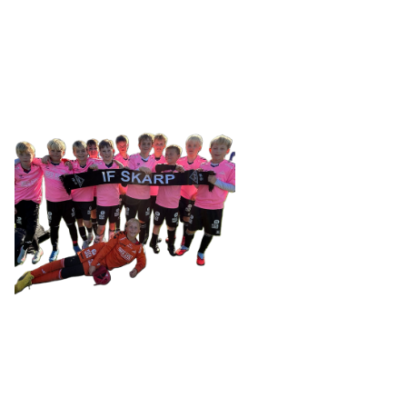
Tennevegen 100, 9015 TROMSØ
post@ifskarp.no