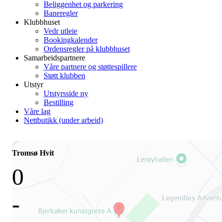
Beliggenhet og parkering
Baneregler
Klubbhuset
Vedr utleie
Bookingkalender
Ordensregler på klubbhuset
Samarbeidspartnere
Våre partnere og støttespillere
Støtt klubben
Utstyr
Utstyrsside ny
Bestilling
Våre lag
Nettbutikk (under arbeid)
Tromsø Hvit
0
-