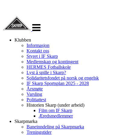
Veksle
navigasjon
Klubben
Informasjon
Kontakt oss
Styret i IF Skarp
Medlemskap og kontingent
HERMES Fotballskole
Lyst å spille i Skarp?
Solidaritetsfondet på norsk og engelsk
IF Skarp Sportsplan 2025 - 2028
Årsmøte
Varsling
Politiattest
Historien Skarp (under arbeid)
Film om IF Skarp
Æredsmedlemmer
Skarpmarka
Baneinndeling på Skarpmarka
Treningstider