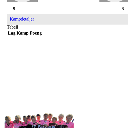
0
0
Kampdetaljer
Tabell
Lag
Kamp
Poeng
IDRETTSFORENINGEN
SKARP
Tennevegen 100, 9015 TROMSØ
post@ifskarp.no