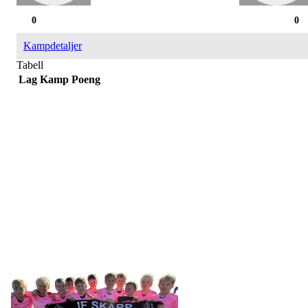
0
0
Kampdetaljer
Tabell
Lag
Kamp
Poeng
IDRETTSFORENINGEN
SKARP
Tennevegen 100, 9015 TROMSØ
post@ifskarp.no