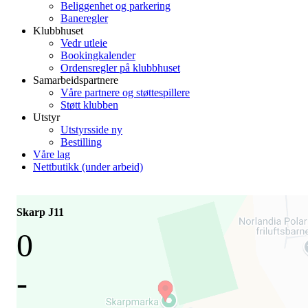
Beliggenhet og parkering
Baneregler
Klubbhuset
Vedr utleie
Bookingkalender
Ordensregler på klubbhuset
Samarbeidspartnere
Våre partnere og støttespillere
Støtt klubben
Utstyr
Utstyrsside ny
Bestilling
Våre lag
Nettbutikk (under arbeid)
Skarp J11
0
-