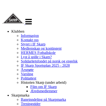
Veksle
navigasjon
Klubben
Informasjon
Kontakt oss
Styret i IF Skarp
Medlemskap og kontingent
HERMES Fotballskole
Lyst å spille i Skarp?
Solidaritetsfondet på norsk og engelsk
IF Skarp Sportsplan 2025 - 2028
Årsmøte
Varsling
Politiattest
Historien Skarp (under arbeid)
Film om IF Skarp
Æredsmedlemmer
Skarpmarka
Baneinndeling på Skarpmarka
Treningstider