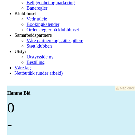
Beliggenhet og parkering
Baneregler
Klubbhuset
Vedr utleie
Bookingkalender
Ordensregler på klubbhuset
Samarbeidspartnere
Våre partnere og støttespillere
Støtt klubben
Utstyr
Utstyrsside ny
Bestilling
Våre lag
Nettbutikk (under arbeid)
Hamna Blå
0
-