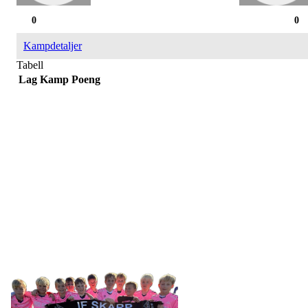
0
0
Kampdetaljer
Tabell
Lag
Kamp
Poeng
IDRETTSFORENINGEN
SKARP
Tennevegen 100, 9015 TROMSØ
post@ifskarp.no