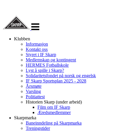
Veksle
navigasjon
Klubben
Informasjon
Kontakt oss
Styret i IF Skarp
Medlemskap og kontingent
HERMES Fotballskole
Lyst å spille i Skarp?
Solidaritetsfondet på norsk og engelsk
IF Skarp Sportsplan 2025 - 2028
Årsmøte
Varsling
Politiattest
Historien Skarp (under arbeid)
Film om IF Skarp
Æredsmedlemmer
Skarpmarka
Baneinndeling på Skarpmarka
Treningstider