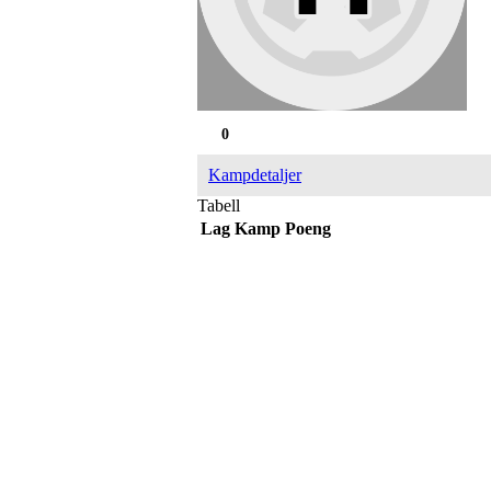
0
Kampdetaljer
Tabell
Lag
Kamp
Poeng
IDRETTSFORENINGEN 
Tennevegen 100, 9015 TROMSØ
post@ifskarp.no