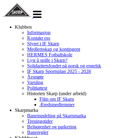
Veksle
navigasjon
Klubben
Informasjon
Kontakt oss
Styret i IF Skarp
Medlemskap og kontingent
HERMES Fotballskole
Lyst å spille i Skarp?
Solidaritetsfondet på norsk og engelsk
IF Skarp Sportsplan 2025 - 2028
Årsmøte
Varsling
Politiattest
Historien Skarp (under arbeid)
Film om IF Skarp
Æredsmedlemmer
Skarpmarka
Baneinndeling på Skarpmarka
Treningstider
Beliggenhet og parkering
Baneregler
Klubbhuset