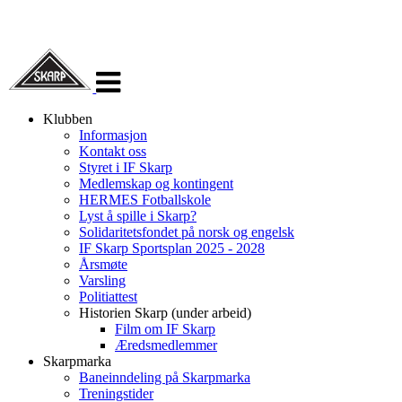
Veksle
navigasjon
Klubben
Informasjon
Kontakt oss
Styret i IF Skarp
Medlemskap og kontingent
HERMES Fotballskole
Lyst å spille i Skarp?
Solidaritetsfondet på norsk og engelsk
IF Skarp Sportsplan 2025 - 2028
Årsmøte
Varsling
Politiattest
Historien Skarp (under arbeid)
Film om IF Skarp
Æredsmedlemmer
Skarpmarka
Baneinndeling på Skarpmarka
Treningstider