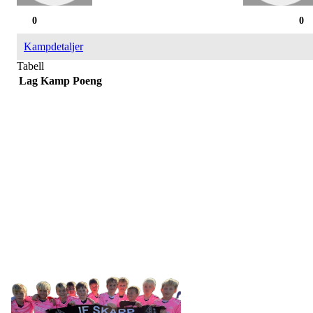
0
0
Kampdetaljer
Tabell
Lag
Kamp
Poeng
IDRETTSFORENINGEN
SKARP
Tennevegen 100, 9015 TROMSØ
post@ifskarp.no