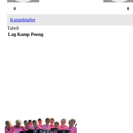
0
0
Kampdetaljer
Tabell
Lag
Kamp
Poeng
IDRETTSFORENINGEN
SKARP
Tennevegen 100, 9015 TROMSØ
post@ifskarp.no