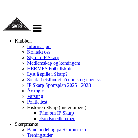
Veksle
navigasjon
Klubben
Informasjon
Kontakt oss
Styret i IF Skarp
Medlemskap og kontingent
HERMES Fotballskole
Lyst å spille i Skarp?
Solidaritetsfondet på norsk og engelsk
IF Skarp Sportsplan 2025 - 2028
Årsmøte
Varsling
Politiattest
Historien Skarp (under arbeid)
Film om IF Skarp
Æredsmedlemmer
Skarpmarka
Baneinndeling på Skarpmarka
Treningstider