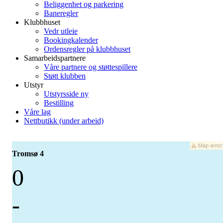
Beliggenhet og parkering
Baneregler
Klubbhuset
Vedr utleie
Bookingkalender
Ordensregler på klubbhuset
Samarbeidspartnere
Våre partnere og støttespillere
Støtt klubben
Utstyr
Utstyrsside ny
Bestilling
Våre lag
Nettbutikk (under arbeid)
Tromsø 4
0
-