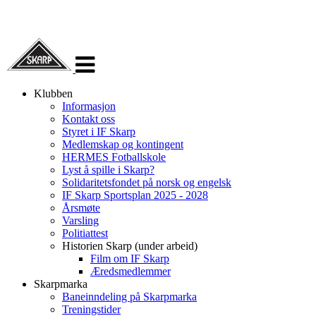
Veksle
navigasjon
Klubben
Informasjon
Kontakt oss
Styret i IF Skarp
Medlemskap og kontingent
HERMES Fotballskole
Lyst å spille i Skarp?
Solidaritetsfondet på norsk og engelsk
IF Skarp Sportsplan 2025 - 2028
Årsmøte
Varsling
Politiattest
Historien Skarp (under arbeid)
Film om IF Skarp
Æredsmedlemmer
Skarpmarka
Baneinndeling på Skarpmarka
Treningstider