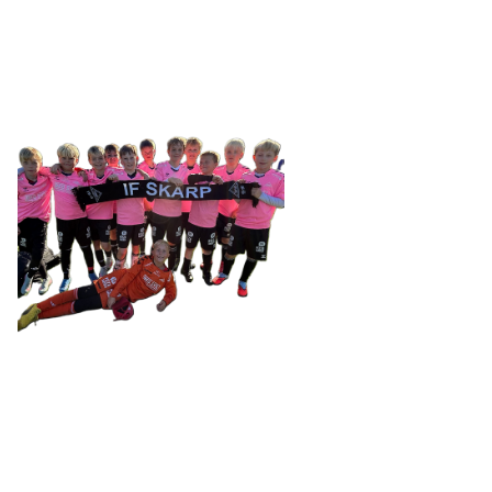
Tennevegen 100, 9015 TROMSØ
post@ifskarp.no