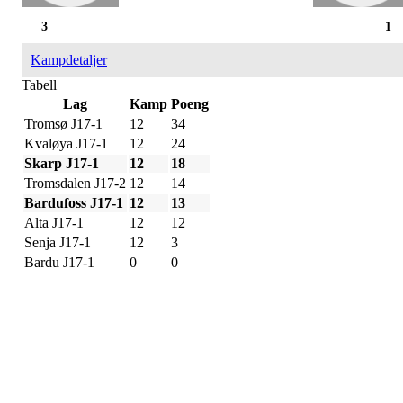
3
1
Kampdetaljer
Tabell
Lag
Kamp
Poeng
Tromsø J17-1
12
34
Kvaløya J17-1
12
24
Skarp J17-1
12
18
Tromsdalen J17-2
12
14
Bardufoss J17-1
12
13
Alta J17-1
12
12
Senja J17-1
12
3
Bardu J17-1
0
0
IDRETTSFORENINGEN
SKARP