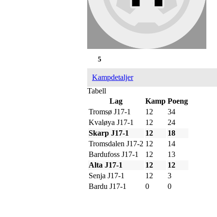
5
Kampdetaljer
Tabell
Lag
Kamp
Poeng
Tromsø J17-1
12
34
Kvaløya J17-1
12
24
Skarp J17-1
12
18
Tromsdalen J17-2
12
14
Bardufoss J17-1
12
13
Alta J17-1
12
12
Senja J17-1
12
3
Bardu J17-1
0
0