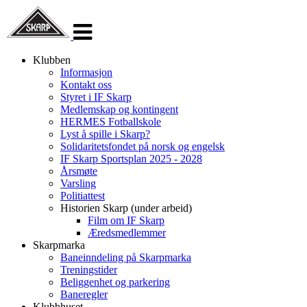
Veksle
navigasjon
Klubben
Informasjon
Kontakt oss
Styret i IF Skarp
Medlemskap og kontingent
HERMES Fotballskole
Lyst å spille i Skarp?
Solidaritetsfondet på norsk og engelsk
IF Skarp Sportsplan 2025 - 2028
Årsmøte
Varsling
Politiattest
Historien Skarp (under arbeid)
Film om IF Skarp
Æredsmedlemmer
Skarpmarka
Baneinndeling på Skarpmarka
Treningstider
Beliggenhet og parkering
Baneregler
Klubbhuset