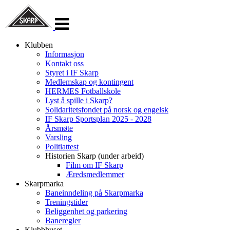
Veksle
navigasjon
Klubben
Informasjon
Kontakt oss
Styret i IF Skarp
Medlemskap og kontingent
HERMES Fotballskole
Lyst å spille i Skarp?
Solidaritetsfondet på norsk og engelsk
IF Skarp Sportsplan 2025 - 2028
Årsmøte
Varsling
Politiattest
Historien Skarp (under arbeid)
Film om IF Skarp
Æredsmedlemmer
Skarpmarka
Baneinndeling på Skarpmarka
Treningstider
Beliggenhet og parkering
Baneregler
Klubbhuset