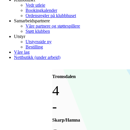
Vedr utleie
Bookingkalender
Ordensregler på klubbhuset
Samarbeidspartnere
Våre partnere og støttespillere
Støtt klubben
Utstyr
Utstyrsside ny
Bestilling
Våre lag
Nettbutikk (under arbeid)
Tromsdalen
4
-
Skarp/Hamna