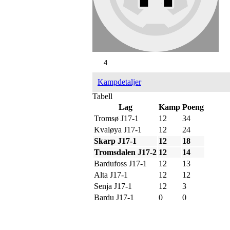
4
Kampdetaljer
Tabell
Lag
Kamp
Poeng
Tromsø J17-1
12
34
Kvaløya J17-1
12
24
Skarp J17-1
12
18
Tromsdalen J17-2
12
14
Bardufoss J17-1
12
13
Alta J17-1
12
12
Senja J17-1
12
3
Bardu J17-1
0
0