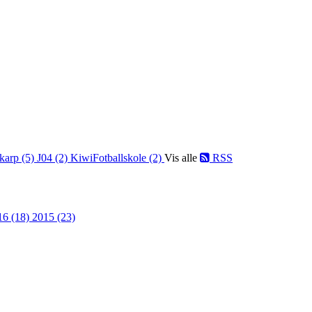
karp (5)
J04 (2)
KiwiFotballskole (2)
Vis alle
RSS
16 (18)
2015 (23)
SKARP