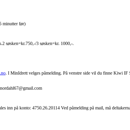
 minutter før)
.2 søsken=kr.750,-/3 søsken=kr. 1000,-.
f.no
. I MinIdrett velges påmelding. På venstre side vil du finne Kiwi I
thenordahl67@gmail.com
etales inn på konto: 4750.26.20114 Ved påmelding på mail, må deltakerna