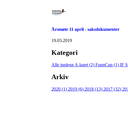
Årsmøte 11 april - saksdokumenter
19.03.2019
Kategori
Alle innlegg
A-laget (2)
FunnCup (1)
IF S
Arkiv
2020 (1)
2019 (6)
2018 (13)
2017 (32)
20
IDRETTSFORENINGEN 