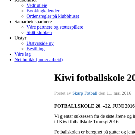
Vedr utleie
Bookingkalender
Ordensregler på klubbhuset
Samarbeidspartnere
Våre partnere og støttespillere
Støtt klubben
Utstyr
Utstyrsside ny
Bestilling
Våre lag
Nettbutikk (under arbeid)
Kiwi fotballskole 2
Postet av
Skarp Fotball
den
11. mai 2016
FOTBALLSKOLE 20. –22. JUNI 2016
Vi gjentar suksessen fra de siste årene og 
til Kiwi fotballskole Tromsø 2016.
Fotballskolen er beregnet på gutter og jente