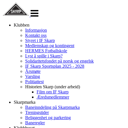
Veksle
navigasjon
Klubben
Informasjon
Kontakt oss
Styret i IF Skarp
Medlemskap og kontingent
HERMES Fotballskole
Lyst å spille i Skarp?
Solidaritetsfondet på norsk og engelsk
IF Skarp Sportsplan 2025 - 2028
Årsmøte
Varsling
Politiattest
Historien Skarp (under arbeid)
Film om IF Skarp
Æredsmedlemmer
Skarpmarka
Baneinndeling på Skarpmarka
Treningstider
Beliggenhet og parkering
Baneregler
Klubbhuset