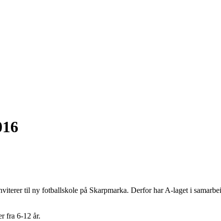
016
inviterer til ny fotballskole på Skarpmarka. Derfor har A-laget i samarb
r fra 6-12 år.