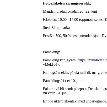
Fotballskolen arrangeres slik;
Mandag-tirsdag-onsdag 20.-22. juni
Klokken: 10.00 –14.00 (oppmøte senest 15
Sted: Skarpmarka
Pris:Kr. 500, 50 % søskenmoderasjon -Dvs
Påmelding:
Påmelding kan gjøres i
https://minidrett.ni
«Meld på».
Kan også meldes på via mail til: margre
Påmeldingsfrist er 10. juni.
Faktura vil bli sendt på epost. Det skal b
vil være 14. juni.
Er noe uklart takontakt med undertegnede.