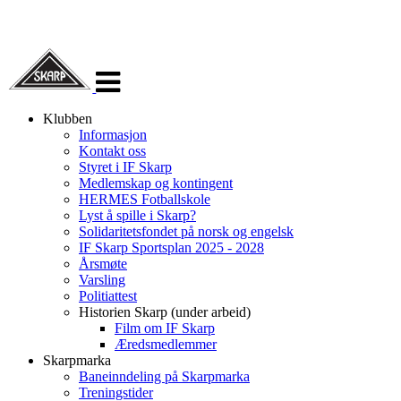
Veksle
navigasjon
Klubben
Informasjon
Kontakt oss
Styret i IF Skarp
Medlemskap og kontingent
HERMES Fotballskole
Lyst å spille i Skarp?
Solidaritetsfondet på norsk og engelsk
IF Skarp Sportsplan 2025 - 2028
Årsmøte
Varsling
Politiattest
Historien Skarp (under arbeid)
Film om IF Skarp
Æredsmedlemmer
Skarpmarka
Baneinndeling på Skarpmarka
Treningstider