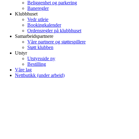
Beliggenhet og parkering
Baneregler
Klubbhuset
Vedr utleie
Bookingkalender
Ordensregler på klubbhuset
Samarbeidspartnere
Våre partnere og støttespillere
Støtt klubben
Utstyr
Utstyrsside ny
Bestilling
Våre lag
Nettbutikk (under arbeid)