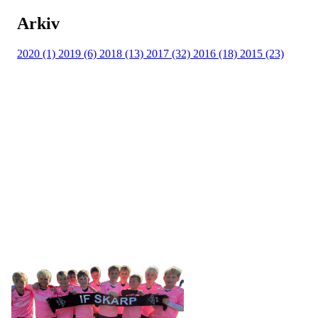
Arkiv
2020 (1)
2019 (6)
2018 (13)
2017 (32)
2016 (18)
2015 (23)
IDRETTSFORENINGEN
SKARP
Tennevegen 100, 9015 TROMSØ
post@ifskarp.no