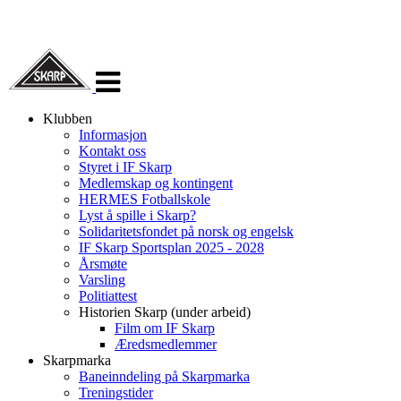
Veksle
navigasjon
Klubben
Informasjon
Kontakt oss
Styret i IF Skarp
Medlemskap og kontingent
HERMES Fotballskole
Lyst å spille i Skarp?
Solidaritetsfondet på norsk og engelsk
IF Skarp Sportsplan 2025 - 2028
Årsmøte
Varsling
Politiattest
Historien Skarp (under arbeid)
Film om IF Skarp
Æredsmedlemmer
Skarpmarka
Baneinndeling på Skarpmarka
Treningstider