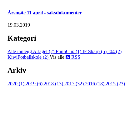
Årsmøte 11 april - saksdokumenter
19.03.2019
Kategori
Alle innlegg
A-laget (2)
FunnCup (1)
IF Skarp (5)
J04 (2)
KiwiFotballskole (2)
Vis alle
RSS
Arkiv
2020 (1)
2019 (6)
2018 (13)
2017 (32)
2016 (18)
2015 (23)
IDRETTSFORENINGEN
SKARP
Tennevegen 100, 9015 TROMSØ