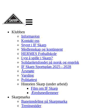
Veksle
navigasjon
Klubben
Informasjon
Kontakt oss
Styret i IF Skarp
Medlemskap og kontingent
HERMES Fotballskole
Lyst å spille i Skarp?
Solidaritetsfondet på norsk og engelsk
IF Skarp Sportsplan 2025 - 2028
Årsmøte
Varsling
Politiattest
Historien Skarp (under arbeid)
Film om IF Skarp
Æredsmedlemmer
Skarpmarka
Baneinndeling på Skarpmarka
Treningstider