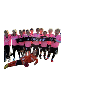
post@ifskarp.no