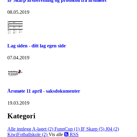
IF Skarp årsberetning og protokoll fra årsmøtet
08.05.2019
Lag siden - ditt lag egen side
07.04.2019
Årsmøte 11 april - saksdokumenter
19.03.2019
Kategori
Alle innlegg
A-laget (2)
FunnCup (1)
IF Skarp (5)
J04 (2)
KiwiFotballskole (2)
Vis alle
RSS