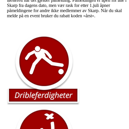
førsterett når det gjelder påmelding. Påmeldingen er åpen for alle i
Skarp fra dagens dato, men vær rask for etter 1.juli åpner
påmeldingene for andre ikke medlemmer av Skarp. Når du skal
melde på en event bruker du rabatt koden «årst».