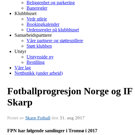
Beliggenhet og parkering
Baneregler
Klubbhuset
Vedr utleie
Bookingkalender
Ordensregler på klubbhuset
Samarbeidspartnere
Våre partnere og støttespillere
Støtt klubben
Utstyr
Utstyrsside ny
Bestilling
Våre lag
Nettbutikk (under arbeid)
Fotballprogresjon Norge og IF
Skarp
Postet av
Skarp Fotball
den
31. aug 2017
FPN har følgende samlinger i Tromsø i 2017