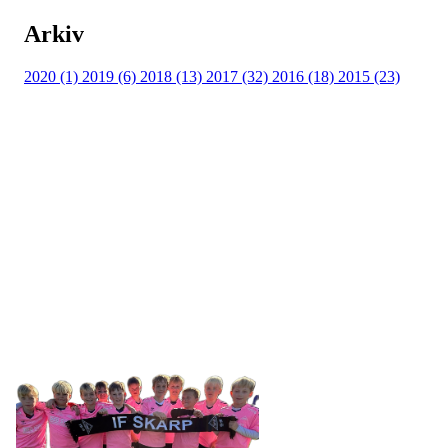
Arkiv
2020 (1)
2019 (6)
2018 (13)
2017 (32)
2016 (18)
2015 (23)
IDRETTSFORENINGEN
SKARP
Tennevegen 100, 9015 TROMSØ
post@ifskarp.no