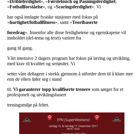
«
Dribleferdighet
», «
Førstetouch og Pasningsferdighet
,
«
Fotballforståelse
», og «
Scoringsferdighet
». Vi
har også innlagte fysiske stasjoner med fokus på
«
hurtighet/fotballfitness
», samt «
Teoribaserte
foredrag
». Innenfor alle disse ferdighetene og egenskapene vil
innholdet (del-tema og teori) variere fra
gang til gang.
Vårt intensive 2 dagers program har fokus på læring og utvikling,
med krav til kvalitet og seriøsitet. Vi
setter våre deltagere i strekk gjennom å utfordre dem til å klare mer
enn de ellers føler seg i stand
til.
Vi garanterer topp kvalifiserte trenere
som sørger for et
profesjonelt og utviklingsbasert
treningsmiljø på feltet.