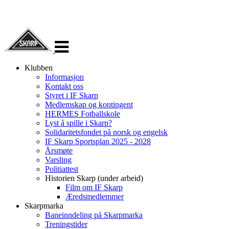
Veksle
navigasjon
Klubben
Informasjon
Kontakt oss
Styret i IF Skarp
Medlemskap og kontingent
HERMES Fotballskole
Lyst å spille i Skarp?
Solidaritetsfondet på norsk og engelsk
IF Skarp Sportsplan 2025 - 2028
Årsmøte
Varsling
Politiattest
Historien Skarp (under arbeid)
Film om IF Skarp
Æredsmedlemmer
Skarpmarka
Baneinndeling på Skarpmarka
Treningstider