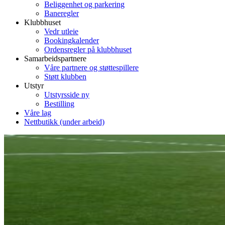
Beliggenhet og parkering
Baneregler
Klubbhuset
Vedr utleie
Bookingkalender
Ordensregler på klubbhuset
Samarbeidspartnere
Våre partnere og støttespillere
Støtt klubben
Utstyr
Utstyrsside ny
Bestilling
Våre lag
Nettbutikk (under arbeid)