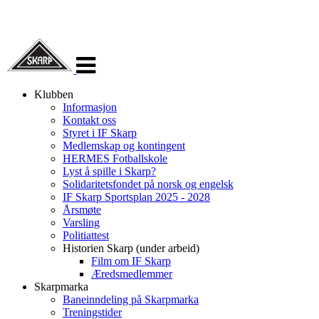
Veksle
navigasjon
Klubben
Informasjon
Kontakt oss
Styret i IF Skarp
Medlemskap og kontingent
HERMES Fotballskole
Lyst å spille i Skarp?
Solidaritetsfondet på norsk og engelsk
IF Skarp Sportsplan 2025 - 2028
Årsmøte
Varsling
Politiattest
Historien Skarp (under arbeid)
Film om IF Skarp
Æredsmedlemmer
Skarpmarka
Baneinndeling på Skarpmarka
Treningstider