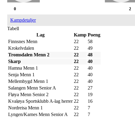
0
2
Kampdetaljer
Tabell
Lag
Kamp
Poeng
Finnsnes Menn
22
58
Krokelvdalen
22
49
Tromsdalen Menn 2
22
48
Skarp
22
40
Hamna Menn 1
22
40
Senja Menn 1
22
40
Mellembygd Menn 1
22
40
Salangen Menn Senior A
22
27
Fløya Menn Senior 2
22
19
Kvaløya Sportsklubb A-lag herrer
22
16
Nordreisa Menn 1
22
7
Lyngen/Karnes Menn Senior A
22
7