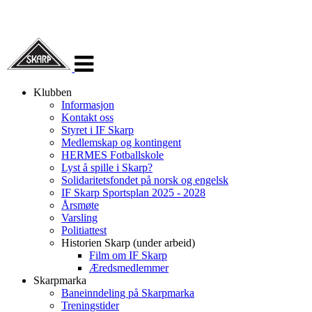
Veksle
navigasjon
Klubben
Informasjon
Kontakt oss
Styret i IF Skarp
Medlemskap og kontingent
HERMES Fotballskole
Lyst å spille i Skarp?
Solidaritetsfondet på norsk og engelsk
IF Skarp Sportsplan 2025 - 2028
Årsmøte
Varsling
Politiattest
Historien Skarp (under arbeid)
Film om IF Skarp
Æredsmedlemmer
Skarpmarka
Baneinndeling på Skarpmarka
Treningstider