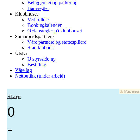
Beliggenhet og parkering
Baneregler
Klubbhuset
Vedr utleie
Bookingkalender
Ordensregler på klubbhuset
Samarbeidspartnere
Våre partnere og støttespillere
Støtt klubben
Utstyr
Utstyrsside ny
Bestilling
Våre lag
Nettbutikk (under arbeid)
Skarp
0
-