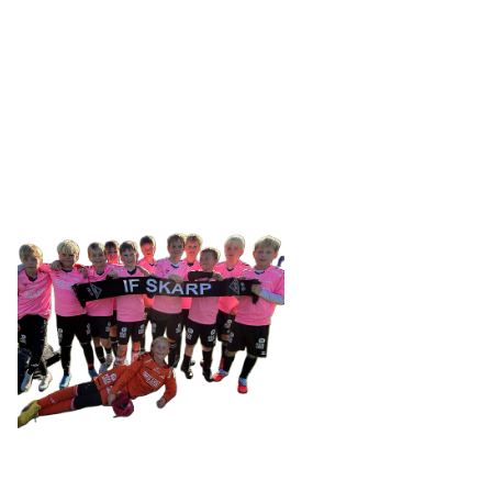
IDRETTSFORENINGEN
SKARP
Tennevegen 100, 9015 TROMSØ
post@ifskarp.no