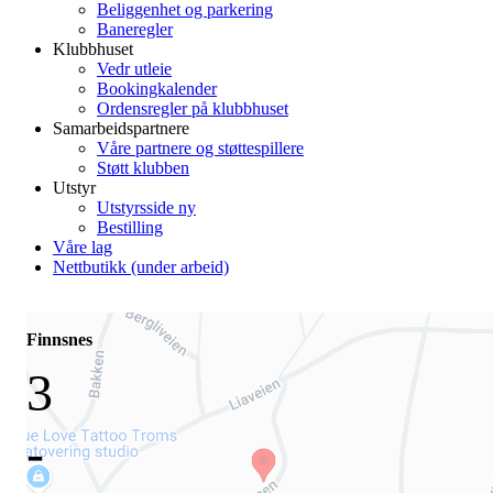
Beliggenhet og parkering
Baneregler
Klubbhuset
Vedr utleie
Bookingkalender
Ordensregler på klubbhuset
Samarbeidspartnere
Våre partnere og støttespillere
Støtt klubben
Utstyr
Utstyrsside ny
Bestilling
Våre lag
Nettbutikk (under arbeid)
Finnsnes
3
-