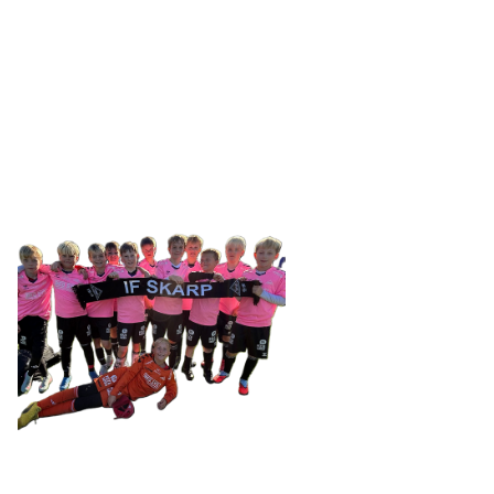
IDRETTSFORENINGEN
SKARP
Tennevegen 100, 9015 TROMSØ
post@ifskarp.no