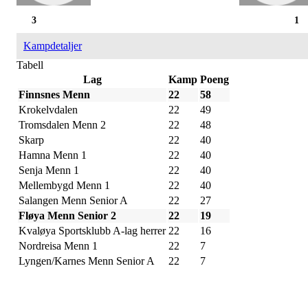
3
1
Kampdetaljer
Tabell
Lag
Kamp
Poeng
Finnsnes Menn
22
58
Krokelvdalen
22
49
Tromsdalen Menn 2
22
48
Skarp
22
40
Hamna Menn 1
22
40
Senja Menn 1
22
40
Mellembygd Menn 1
22
40
Salangen Menn Senior A
22
27
Fløya Menn Senior 2
22
19
Kvaløya Sportsklubb A-lag herrer
22
16
Nordreisa Menn 1
22
7
Lyngen/Karnes Menn Senior A
22
7