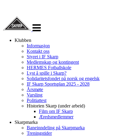
Veksle
navigasjon
Klubben
Informasjon
Kontakt oss
Styret i IF Skarp
Medlemskap og kontingent
HERMES Fotballskole
Lyst å spille i Skarp?
Solidaritetsfondet på norsk og engelsk
IF Skarp Sportsplan 2025 - 2028
Årsmøte
Varsling
Politiattest
Historien Skarp (under arbeid)
Film om IF Skarp
Æredsmedlemmer
Skarpmarka
Baneinndeling på Skarpmarka
Treningstider