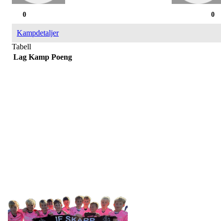
0
0
Kampdetaljer
Tabell
Lag
Kamp
Poeng
IDRETTSFORENINGEN
SKARP
Tennevegen 100, 9015 TROMSØ
post@ifskarp.no