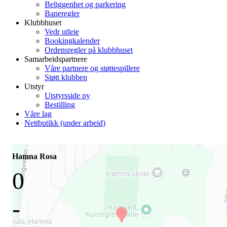
Beliggenhet og parkering
Baneregler
Klubbhuset
Vedr utleie
Bookingkalender
Ordensregler på klubbhuset
Samarbeidspartnere
Våre partnere og støttespillere
Støtt klubben
Utstyr
Utstyrsside ny
Bestilling
Våre lag
Nettbutikk (under arbeid)
Hamna Rosa
0
-