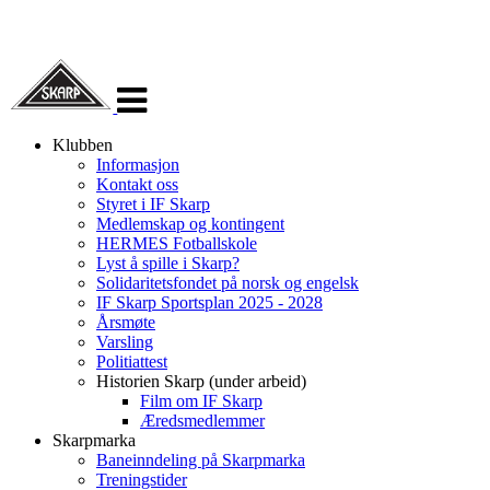
Veksle
navigasjon
Klubben
Informasjon
Kontakt oss
Styret i IF Skarp
Medlemskap og kontingent
HERMES Fotballskole
Lyst å spille i Skarp?
Solidaritetsfondet på norsk og engelsk
IF Skarp Sportsplan 2025 - 2028
Årsmøte
Varsling
Politiattest
Historien Skarp (under arbeid)
Film om IF Skarp
Æredsmedlemmer
Skarpmarka
Baneinndeling på Skarpmarka
Treningstider