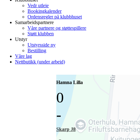
Vedr utleie
Bookingkalender
Ordensregler på klubbhuset
Samarbeidspartnere
Våre partnere og støttespillere
Støtt klubben
Utstyr
Utstyrsside ny
Bestilling
Våre lag
Nettbutikk (under arbeid)
Hamna Lilla
0
-
Skarp J8