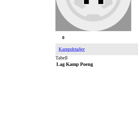
0
Kampdetaljer
Tabell
Lag
Kamp
Poeng
IDRETTSFORENINGEN 
Tennevegen 100, 9015 TROMSØ
post@ifskarp.no