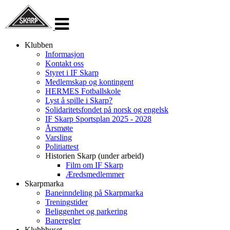
Veksle
navigasjon
Klubben
Informasjon
Kontakt oss
Styret i IF Skarp
Medlemskap og kontingent
HERMES Fotballskole
Lyst å spille i Skarp?
Solidaritetsfondet på norsk og engelsk
IF Skarp Sportsplan 2025 - 2028
Årsmøte
Varsling
Politiattest
Historien Skarp (under arbeid)
Film om IF Skarp
Æredsmedlemmer
Skarpmarka
Baneinndeling på Skarpmarka
Treningstider
Beliggenhet og parkering
Baneregler
Klubbhuset