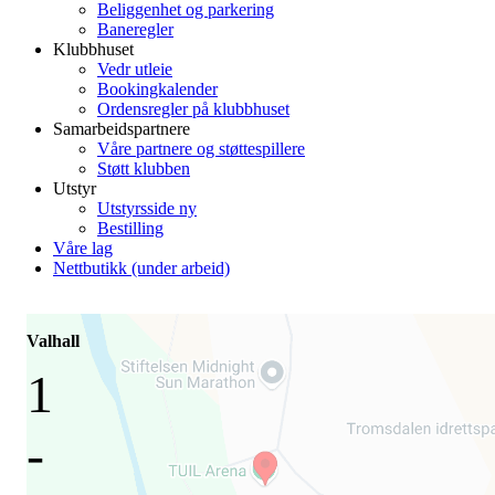
Beliggenhet og parkering
Baneregler
Klubbhuset
Vedr utleie
Bookingkalender
Ordensregler på klubbhuset
Samarbeidspartnere
Våre partnere og støttespillere
Støtt klubben
Utstyr
Utstyrsside ny
Bestilling
Våre lag
Nettbutikk (under arbeid)
Valhall
1
-