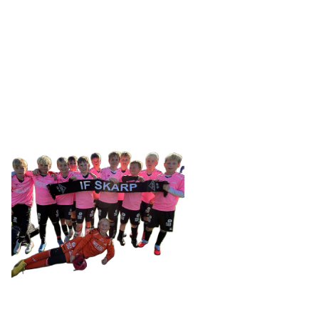
IDRETTSFORENINGEN
SKARP
Tennevegen 100, 9015 TROMSØ
post@ifskarp.no