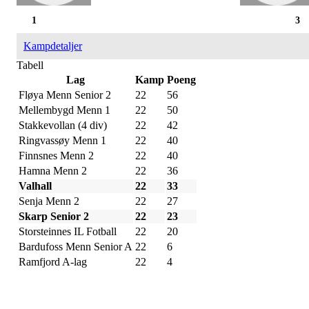
1
3
Kampdetaljer
Tabell
Lag
Kamp
Poeng
Fløya Menn Senior 2
22
56
Mellembygd Menn 1
22
50
Stakkevollan (4 div)
22
42
Ringvassøy Menn 1
22
40
Finnsnes Menn 2
22
40
Hamna Menn 2
22
36
Valhall
22
33
Senja Menn 2
22
27
Skarp Senior 2
22
23
Storsteinnes IL Fotball
22
20
Bardufoss Menn Senior A
22
6
Ramfjord A-lag
22
4