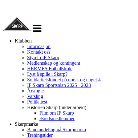
Veksle
navigasjon
Klubben
Informasjon
Kontakt oss
Styret i IF Skarp
Medlemskap og kontingent
HERMES Fotballskole
Lyst å spille i Skarp?
Solidaritetsfondet på norsk og engelsk
IF Skarp Sportsplan 2025 - 2028
Årsmøte
Varsling
Politiattest
Historien Skarp (under arbeid)
Film om IF Skarp
Æredsmedlemmer
Skarpmarka
Baneinndeling på Skarpmarka
Treningstider