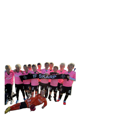
IDRETTSFORENINGEN
SKARP
Tennevegen 100, 9015 TROMSØ
post@ifskarp.no