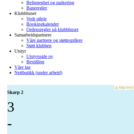
Beliggenhet og parkering
Baneregler
Klubbhuset
Vedr utleie
Bookingkalender
Ordensregler på klubbhuset
Samarbeidspartnere
Våre partnere og støttespillere
Støtt klubben
Utstyr
Utstyrsside ny
Bestilling
Våre lag
Nettbutikk (under arbeid)
Skarp 2
3
-