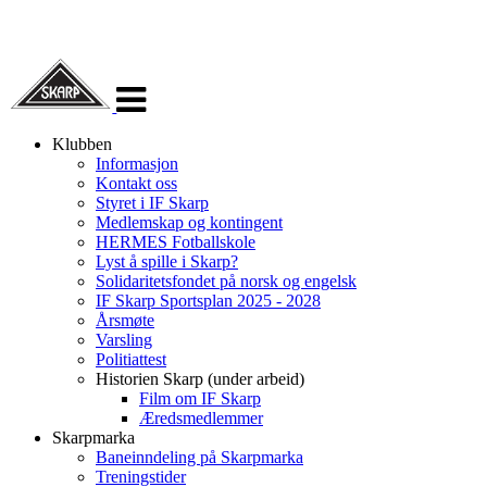
Veksle
navigasjon
Klubben
Informasjon
Kontakt oss
Styret i IF Skarp
Medlemskap og kontingent
HERMES Fotballskole
Lyst å spille i Skarp?
Solidaritetsfondet på norsk og engelsk
IF Skarp Sportsplan 2025 - 2028
Årsmøte
Varsling
Politiattest
Historien Skarp (under arbeid)
Film om IF Skarp
Æredsmedlemmer
Skarpmarka
Baneinndeling på Skarpmarka
Treningstider