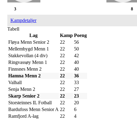
3
8
Kampdetaljer
Tabell
Lag
Kamp
Poeng
Fløya Menn Senior 2
22
56
Mellembygd Menn 1
22
50
Stakkevollan (4 div)
22
42
Ringvassøy Menn 1
22
40
Finnsnes Menn 2
22
40
Hamna Menn 2
22
36
Valhall
22
33
Senja Menn 2
22
27
Skarp Senior 2
22
23
Storsteinnes IL Fotball
22
20
Bardufoss Menn Senior A
22
6
Ramfjord A-lag
22
4