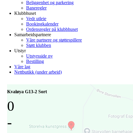
Beliggenhet og parkering
Baneregler
Klubbhuset
Vedr utleie
Bookingkalender
Ordensregler på klubbhuset
Samarbeidspartnere
Våre partnere og støttespillere
Støtt klubben
Utstyr
Utstyrsside ny
Bestilling
Våre lag
Nettbutikk (under arbeid)
Kvaløya G13-2 Sort
0
-