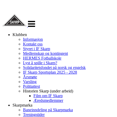
Veksle
navigasjon
Klubben
Informasjon
Kontakt oss
Styret i IF Skarp
Medlemskap og kontingent
HERMES Fotballskole
Lyst å spille i Skarp?
Solidaritetsfondet på norsk og engelsk
IF Skarp Sportsplan 2025 - 2028
Årsmøte
Varsling
Politiattest
Historien Skarp (under arbeid)
Film om IF Skarp
Æredsmedlemmer
Skarpmarka
Baneinndeling på Skarpmarka
Treningstider