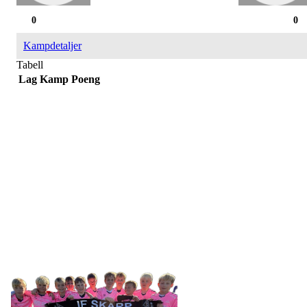
0
0
Kampdetaljer
Tabell
Lag
Kamp
Poeng
IDRETTSFORENINGEN
SKARP
Tennevegen 100, 9015 TROMSØ
post@ifskarp.no