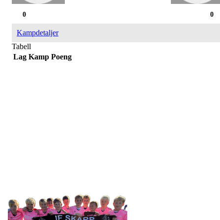
0
0
Kampdetaljer
Tabell
Lag
Kamp
Poeng
IDRETTSFORENINGEN
SKARP
Tennevegen 100, 9015 TROMSØ
post@ifskarp.no