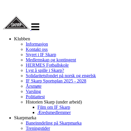
Veksle
navigasjon
Klubben
Informasjon
Kontakt oss
Styret i IF Skarp
Medlemskap og kontingent
HERMES Fotballskole
Lyst å spille i Skarp?
Solidaritetsfondet på norsk og engelsk
IF Skarp Sportsplan 2025 - 2028
Årsmøte
Varsling
Politiattest
Historien Skarp (under arbeid)
Film om IF Skarp
Æredsmedlemmer
Skarpmarka
Baneinndeling på Skarpmarka
Treningstider