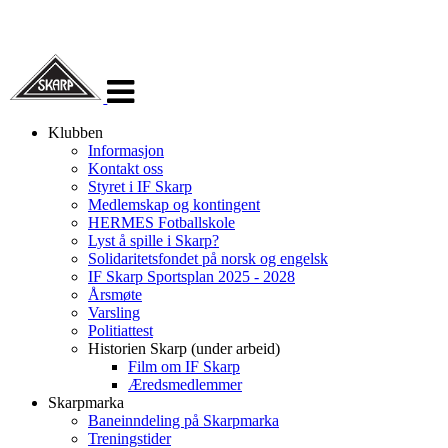
Veksle
navigasjon
Klubben
Informasjon
Kontakt oss
Styret i IF Skarp
Medlemskap og kontingent
HERMES Fotballskole
Lyst å spille i Skarp?
Solidaritetsfondet på norsk og engelsk
IF Skarp Sportsplan 2025 - 2028
Årsmøte
Varsling
Politiattest
Historien Skarp (under arbeid)
Film om IF Skarp
Æredsmedlemmer
Skarpmarka
Baneinndeling på Skarpmarka
Treningstider