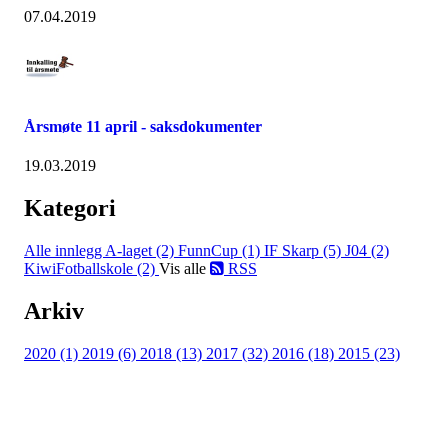
07.04.2019
Årsmøte 11 april - saksdokumenter
19.03.2019
Kategori
Alle innlegg
A-laget (2)
FunnCup (1)
IF Skarp (5)
J04 (2)
KiwiFotballskole (2)
Vis alle
RSS
Arkiv
2020 (1)
2019 (6)
2018 (13)
2017 (32)
2016 (18)
2015 (23)