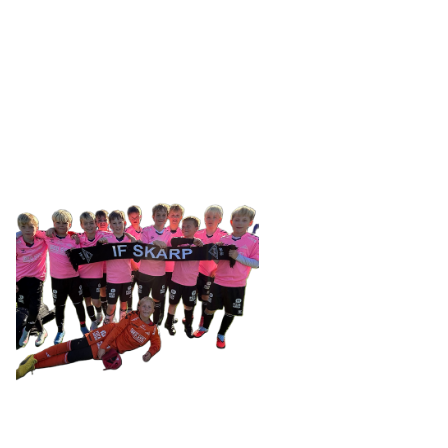
IDRETTSFORENINGEN
SKARP
Tennevegen 100, 9015 TROMSØ
post@ifskarp.no