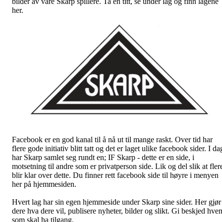
bilder av våre Skarp spillere. Ta en titt, se under lag og finn lagene
her.
Facebook er en god kanal til å nå ut til mange raskt. Over tid har
flere gode initiativ blitt tatt og det er laget ulike facebook sider. I da
har Skarp samlet seg rundt en; IF Skarp - dette er en side, i
motsetning til andre som er privatperson side. Lik og del slik at fler
blir klar over dette. Du finner rett facebook side til høyre i menyen
her på hjemmesiden.
Hvert lag har sin egen hjemmeside under Skarp sine sider. Her gjør
dere hva dere vil, publisere nyheter, bilder og slikt. Gi beskjed hve
som skal ha tilgang.