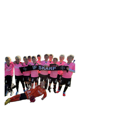
SKARP
Tennevegen 100, 9015 TROMSØ
post@ifskarp.no