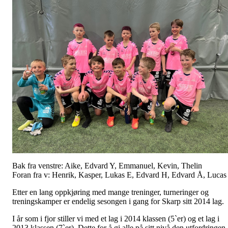
Bak fra venstre: Aike, Edvard Y, Emmanuel, Kevin, Thelin
Foran fra v: Henrik, Kasper, Lukas E, Edvard H, Edvard Å, Lucas
Etter en lang oppkjøring med mange treninger, turneringer og
treningskamper er endelig sesongen i gang for Skarp sitt 2014 lag.
I år som i fjor stiller vi med et lag i 2014 klassen (5`er) og et lag i
2013 klassen (7`er). Dette for å gi alle på sitt nivå den utfordringen