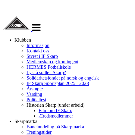
Veksle
navigasjon
Klubben
Informasjon
Kontakt oss
Styret i IF Skarp
Medlemskap og kontingent
HERMES Fotballskole
Lyst å spille i Skarp?
Solidaritetsfondet på norsk og engelsk
IF Skarp Sportsplan 2025 - 2028
Årsmøte
Varsling
Politiattest
Historien Skarp (under arbeid)
Film om IF Skarp
Æredsmedlemmer
Skarpmarka
Baneinndeling på Skarpmarka
Treningstider