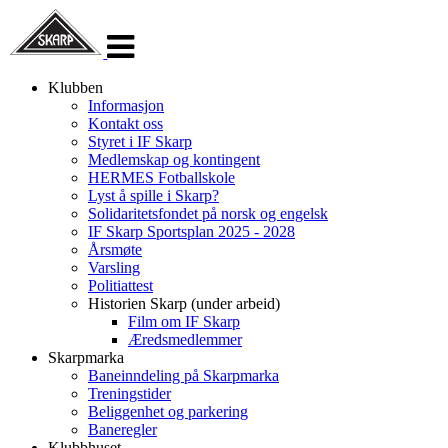
Veksle
navigasjon
Klubben
Informasjon
Kontakt oss
Styret i IF Skarp
Medlemskap og kontingent
HERMES Fotballskole
Lyst å spille i Skarp?
Solidaritetsfondet på norsk og engelsk
IF Skarp Sportsplan 2025 - 2028
Årsmøte
Varsling
Politiattest
Historien Skarp (under arbeid)
Film om IF Skarp
Æredsmedlemmer
Skarpmarka
Baneinndeling på Skarpmarka
Treningstider
Beliggenhet og parkering
Baneregler
Klubbhuset