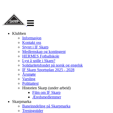
Veksle
navigasjon
Klubben
Informasjon
Kontakt oss
Styret i IF Skarp
Medlemskap og kontingent
HERMES Fotballskole
Lyst å spille i Skarp?
Solidaritetsfondet på norsk og engelsk
IF Skarp Sportsplan 2025 - 2028
Årsmøte
Varsling
Politiattest
Historien Skarp (under arbeid)
Film om IF Skarp
Æredsmedlemmer
Skarpmarka
Baneinndeling på Skarpmarka
Treningstider