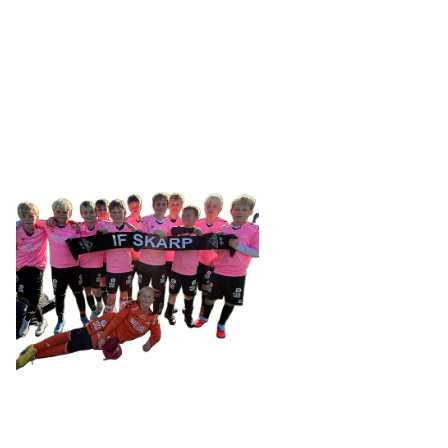
SKARP
Tennevegen 100, 9015 TROMSØ
post@ifskarp.no