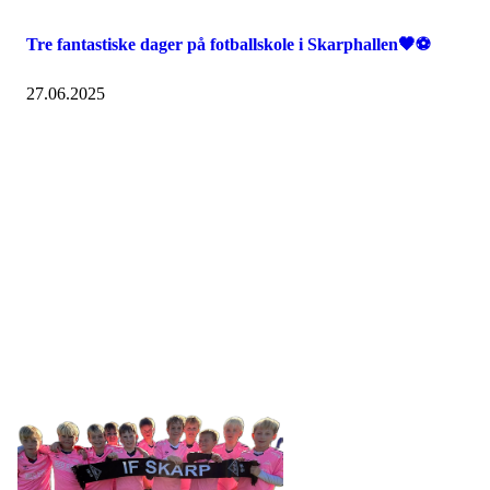
Tre fantastiske dager på fotballskole i Skarphallen🖤⚽️
27.06.2025
IDRETTSFORENINGEN
SKARP
Tennevegen 100, 9015 TROMSØ
post@ifskarp.no