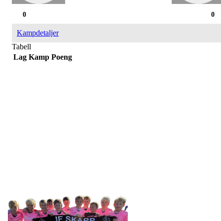
0
0
Kampdetaljer
Tabell
Lag
Kamp
Poeng
IDRETTSFORENINGEN
SKARP
Tennevegen 100, 9015 TROMSØ
post@ifskarp.no