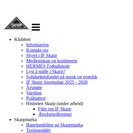
Veksle
navigasjon
Klubben
Informasjon
Kontakt oss
Styret i IF Skarp
Medlemskap og kontingent
HERMES Fotballskole
Lyst å spille i Skarp?
Solidaritetsfondet på norsk og engelsk
IF Skarp Sportsplan 2025 - 2028
Årsmøte
Varsling
Politiattest
Historien Skarp (under arbeid)
Film om IF Skarp
Æredsmedlemmer
Skarpmarka
Baneinndeling på Skarpmarka
Treningstider