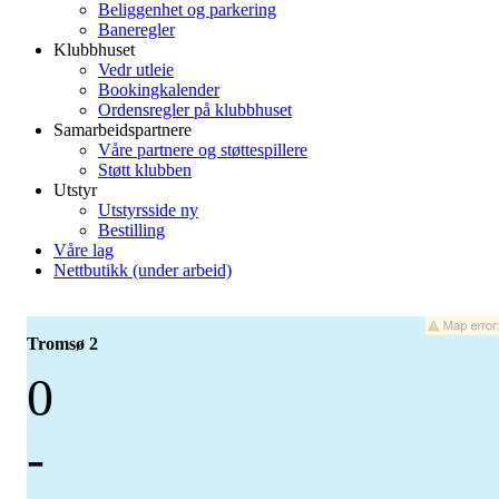
Beliggenhet og parkering
Baneregler
Klubbhuset
Vedr utleie
Bookingkalender
Ordensregler på klubbhuset
Samarbeidspartnere
Våre partnere og støttespillere
Støtt klubben
Utstyr
Utstyrsside ny
Bestilling
Våre lag
Nettbutikk (under arbeid)
Tromsø 2
0
-