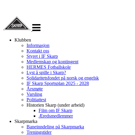
Veksle
navigasjon
Klubben
Informasjon
Kontakt oss
Styret i IF Skarp
Medlemskap og kontingent
HERMES Fotballskole
Lyst å spille i Skarp?
Solidaritetsfondet på norsk og engelsk
IF Skarp Sportsplan 2025 - 2028
Årsmøte
Varsling
Politiattest
Historien Skarp (under arbeid)
Film om IF Skarp
Æredsmedlemmer
Skarpmarka
Baneinndeling på Skarpmarka
Treningstider