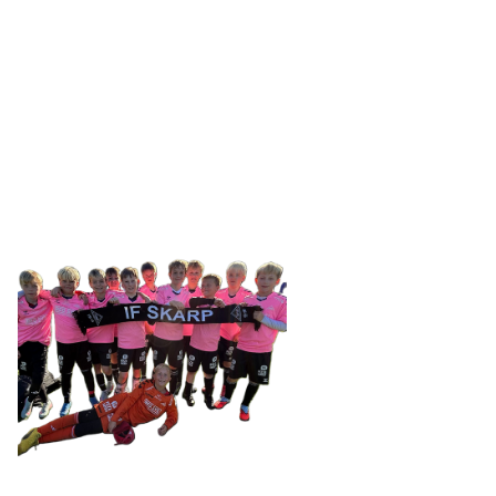
IDRETTSFORENINGEN
SKARP
Tennevegen 100, 9015 TROMSØ
post@ifskarp.no