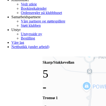
Vedr utleie
Bookingkalender
Ordensregler på klubbhuset
Samarbeidspartnere
Våre partnere og støttespillere
Støtt klubben
Utstyr
Utstyrsside ny
Bestilling
Våre lag
Nettbutikk (under arbeid)
Skarp/Stakkevollan
5
-
Tromsø 1