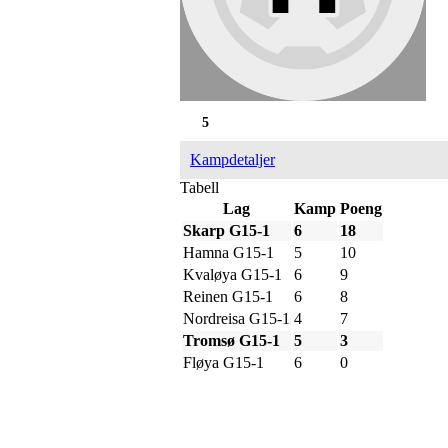
5
Kampdetaljer
Tabell
Lag
Kamp
Poeng
Skarp G15-1
6
18
Hamna G15-1
5
10
Kvaløya G15-1
6
9
Reinen G15-1
6
8
Nordreisa G15-1
4
7
Tromsø G15-1
5
3
Fløya G15-1
6
0
IDRETTSFORENINGEN 