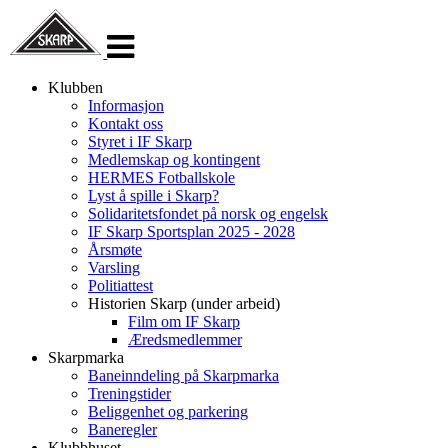
Veksle
navigasjon
Klubben
Informasjon
Kontakt oss
Styret i IF Skarp
Medlemskap og kontingent
HERMES Fotballskole
Lyst å spille i Skarp?
Solidaritetsfondet på norsk og engelsk
IF Skarp Sportsplan 2025 - 2028
Årsmøte
Varsling
Politiattest
Historien Skarp (under arbeid)
Film om IF Skarp
Æredsmedlemmer
Skarpmarka
Baneinndeling på Skarpmarka
Treningstider
Beliggenhet og parkering
Baneregler
Klubbhuset