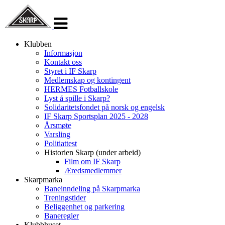
Veksle
navigasjon
Klubben
Informasjon
Kontakt oss
Styret i IF Skarp
Medlemskap og kontingent
HERMES Fotballskole
Lyst å spille i Skarp?
Solidaritetsfondet på norsk og engelsk
IF Skarp Sportsplan 2025 - 2028
Årsmøte
Varsling
Politiattest
Historien Skarp (under arbeid)
Film om IF Skarp
Æredsmedlemmer
Skarpmarka
Baneinndeling på Skarpmarka
Treningstider
Beliggenhet og parkering
Baneregler
Klubbhuset