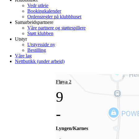
Vedr utleie
Bookingkalender
Ordensregler på klubbhuset
Samarbeidspartnere
Våre partnere og støttespillere
Støtt klubben
Utstyr
Utstyrsside ny
Bestilling
Våre lag
Nettbutikk (under arbeid)
Fløya 2
9
-
Lyngen/Karnes