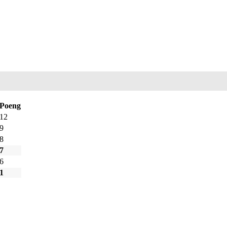
Poeng
12
9
8
7
6
1
SKARP