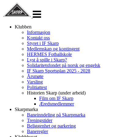
Veksle
navigasjon
Klubben
Informasjon
Kontakt oss
Styret i IF Skarp
Medlemskap og kontingent
HERMES Fotballskole
Lyst å spille i Skarp?
Solidaritetsfondet på norsk og engelsk
IF Skarp Sportsplan 2025 - 2028
Årsmøte
Varsling
Politiattest
Historien Skarp (under arbeid)
Film om IF Skarp
Æredsmedlemmer
Skarpmarka
Baneinndeling på Skarpmarka
Treningstider
Beliggenhet og parkering
Baneregler
Klubbhuset