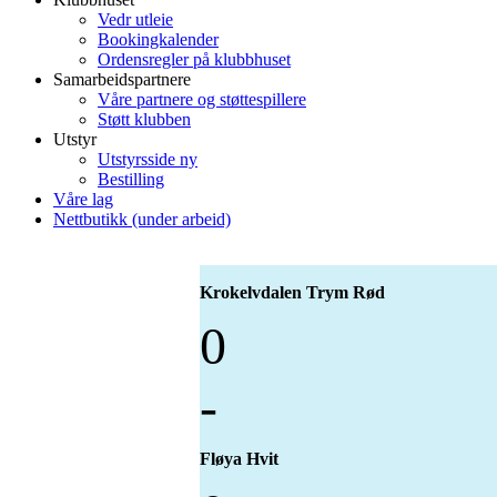
Vedr utleie
Bookingkalender
Ordensregler på klubbhuset
Samarbeidspartnere
Våre partnere og støttespillere
Støtt klubben
Utstyr
Utstyrsside ny
Bestilling
Våre lag
Nettbutikk (under arbeid)
Krokelvdalen Trym Rød
0
-
Fløya Hvit