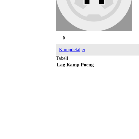
0
Kampdetaljer
Tabell
Lag
Kamp
Poeng
IDRETTSFORENINGEN 
Tennevegen 100, 9015 TROMSØ
post@ifskarp.no