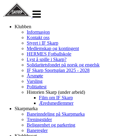
Veksle
navigasjon
Klubben
Informasjon
Kontakt oss
Styret i IF Skarp
Medlemskap og kontingent
HERMES Fotballskole
Lyst å spille i Skarp?
Solidaritetsfondet på norsk og engelsk
IF Skarp Sportsplan 2025 - 2028
Årsmøte
Varsling
Politiattest
Historien Skarp (under arbeid)
Film om IF Skarp
Æredsmedlemmer
Skarpmarka
Baneinndeling på Skarpmarka
Treningstider
Beliggenhet og parkering
Baneregler
Klubbhuset