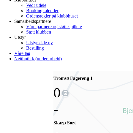
Vedr utleie
Bookingkalender
Ordensregler på klubbhuset
Samarbeidspartnere
Våre partnere og støttespillere
Støtt klubben
Utstyr
Utstyrsside ny
Bestilling
Våre lag
Nettbutikk (under arbeid)
Tromsø Fagereng 1
0
-
Skarp Sort