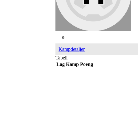
0
Kampdetaljer
Tabell
Lag
Kamp
Poeng
IDRETTSFORENINGEN 
Tennevegen 100, 9015 TROMSØ
post@ifskarp.no