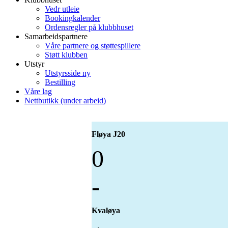
Vedr utleie
Bookingkalender
Ordensregler på klubbhuset
Samarbeidspartnere
Våre partnere og støttespillere
Støtt klubben
Utstyr
Utstyrsside ny
Bestilling
Våre lag
Nettbutikk (under arbeid)
Fløya J20
0
-
Kvaløya