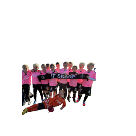
IDRETTSFORENINGEN 
Tennevegen 100, 9015 TROMSØ
post@ifskarp.no