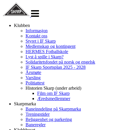
Veksle
navigasjon
Klubben
Informasjon
Kontakt oss
Styret i IF Skarp
Medlemskap og kontingent
HERMES Fotballskole
Lyst å spille i Skarp?
Solidaritetsfondet på norsk og engelsk
IF Skarp Sportsplan 2025 - 2028
Årsmøte
Varsling
Politiattest
Historien Skarp (under arbeid)
Film om IF Skarp
Æredsmedlemmer
Skarpmarka
Baneinndeling på Skarpmarka
Treningstider
Beliggenhet og parkering
Baneregler
Klubbhuset