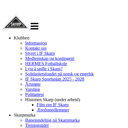
Veksle
navigasjon
Klubben
Informasjon
Kontakt oss
Styret i IF Skarp
Medlemskap og kontingent
HERMES Fotballskole
Lyst å spille i Skarp?
Solidaritetsfondet på norsk og engelsk
IF Skarp Sportsplan 2025 - 2028
Årsmøte
Varsling
Politiattest
Historien Skarp (under arbeid)
Film om IF Skarp
Æredsmedlemmer
Skarpmarka
Baneinndeling på Skarpmarka
Treningstider