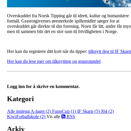
Overskuddet fra Norsk Tipping går til idrett, kultur og humanitære
formål. Grasrotgivernes øremerkede spillemidler sørger for at
overskuddet går direkte til din forening. Noen får litt, andre får mye
men til sammen blir det en stor sum til frivilligheten i Norge.
Her kan du registrere ditt kort når du tipper:
tilknytt deg til IF Skarp
Her kan du lese mer om tilknytting og grasrotandel
Logg inn for å skrive en kommentar.
Kategori
Alle innlegg
A-laget (2)
FunnCup (1)
IF Skarp (5)
J04 (2)
KiwiFotballskole (2)
Vis alle
RSS
Arkiv