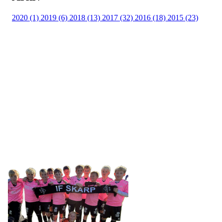
2020 (1)
2019 (6)
2018 (13)
2017 (32)
2016 (18)
2015 (23)
IDRETTSFORENINGEN
SKARP
Tennevegen 100, 9015 TROMSØ
post@ifskarp.no