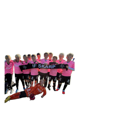
SKARP
Tennevegen 100, 9015 TROMSØ
post@ifskarp.no