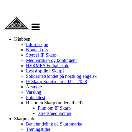
Veksle
navigasjon
Klubben
Informasjon
Kontakt oss
Styret i IF Skarp
Medlemskap og kontingent
HERMES Fotballskole
Lyst å spille i Skarp?
Solidaritetsfondet på norsk og engelsk
IF Skarp Sportsplan 2025 - 2028
Årsmøte
Varsling
Politiattest
Historien Skarp (under arbeid)
Film om IF Skarp
Æredsmedlemmer
Skarpmarka
Baneinndeling på Skarpmarka
Treningstider