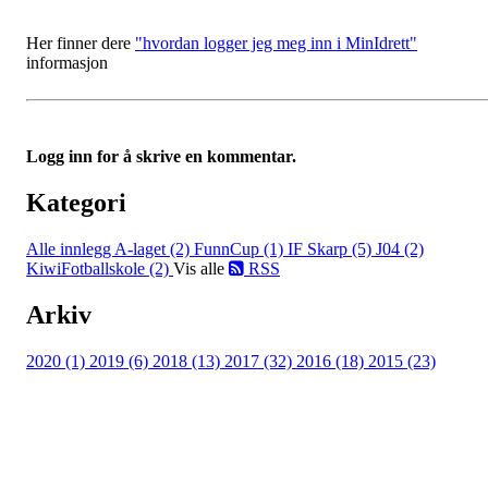
Her finner dere
"hvordan logger jeg meg inn i MinIdrett"
informasjon
Logg inn for å skrive en kommentar.
Kategori
Alle innlegg
A-laget (2)
FunnCup (1)
IF Skarp (5)
J04 (2)
KiwiFotballskole (2)
Vis alle
RSS
Arkiv
2020 (1)
2019 (6)
2018 (13)
2017 (32)
2016 (18)
2015 (23)
IDRETTSFORENINGEN