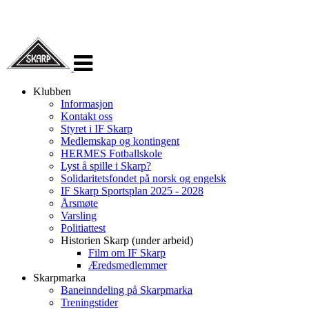
Veksle
navigasjon
Klubben
Informasjon
Kontakt oss
Styret i IF Skarp
Medlemskap og kontingent
HERMES Fotballskole
Lyst å spille i Skarp?
Solidaritetsfondet på norsk og engelsk
IF Skarp Sportsplan 2025 - 2028
Årsmøte
Varsling
Politiattest
Historien Skarp (under arbeid)
Film om IF Skarp
Æredsmedlemmer
Skarpmarka
Baneinndeling på Skarpmarka
Treningstider