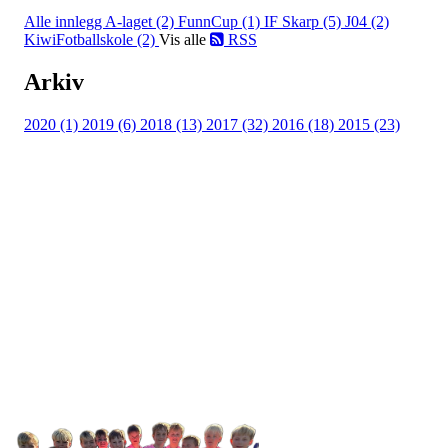
Alle innlegg
A-laget (2)
FunnCup (1)
IF Skarp (5)
J04 (2)
KiwiFotballskole (2)
Vis alle
RSS
Arkiv
2020 (1)
2019 (6)
2018 (13)
2017 (32)
2016 (18)
2015 (23)
IDRETTSFORENINGEN
SKARP
Tennevegen 100, 9015 TROMSØ
post@ifskarp.no