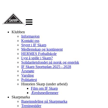
Veksle
navigasjon
Klubben
Informasjon
Kontakt oss
Styret i IF Skarp
Medlemskap og kontingent
HERMES Fotballskole
Lyst å spille i Skarp?
Solidaritetsfondet på norsk og engelsk
IF Skarp Sportsplan 2025 - 2028
Årsmøte
Varsling
Politiattest
Historien Skarp (under arbeid)
Film om IF Skarp
Æredsmedlemmer
Skarpmarka
Baneinndeling på Skarpmarka
Treningstider