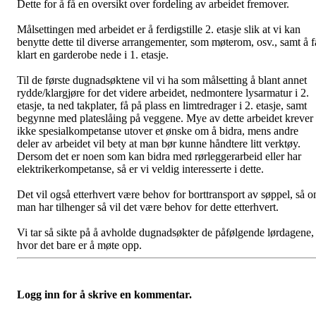
Dette for å få en oversikt over fordeling av arbeidet fremover.
Målsettingen med arbeidet er å ferdigstille 2. etasje slik at vi kan
benytte dette til diverse arrangementer, som møterom, osv., samt å f
klart en garderobe nede i 1. etasje.
Til de første dugnadsøktene vil vi ha som målsetting å blant annet
rydde/klargjøre for det videre arbeidet, nedmontere lysarmatur i 2.
etasje, ta ned takplater, få på plass en limtredrager i 2. etasje, samt
begynne med plateslåing på veggene. Mye av dette arbeidet krever
ikke spesialkompetanse utover et ønske om å bidra, mens andre
deler av arbeidet vil bety at man bør kunne håndtere litt verktøy.
Dersom det er noen som kan bidra med rørleggerarbeid eller har
elektrikerkompetanse, så er vi veldig interesserte i dette.
Det vil også etterhvert være behov for borttransport av søppel, så 
man har tilhenger så vil det være behov for dette etterhvert.
Vi tar så sikte på å avholde dugnadsøkter de påfølgende lørdagene,
hvor det bare er å møte opp.
Logg inn for å skrive en kommentar.