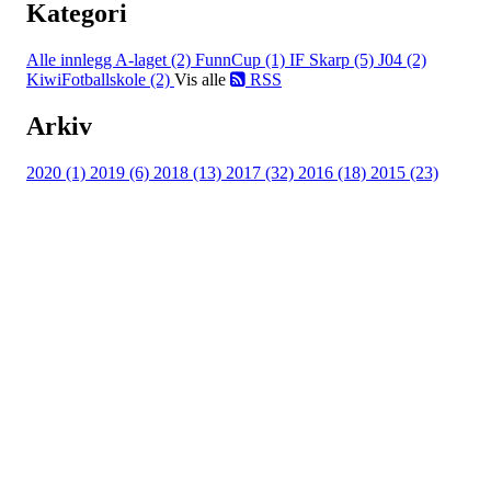
Kategori
Alle innlegg
A-laget (2)
FunnCup (1)
IF Skarp (5)
J04 (2)
KiwiFotballskole (2)
Vis alle
RSS
Arkiv
2020 (1)
2019 (6)
2018 (13)
2017 (32)
2016 (18)
2015 (23)
IDRETTSFORENINGEN
SKARP
Tennevegen 100, 9015 TROMSØ
post@ifskarp.no