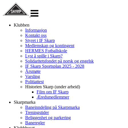
Veksle
navigasjon
Klubben
Informasjon
Kontakt oss
Styret i IF Skarp
Medlemskap og kontingent
HERMES Fotballskole
Lyst å spille i Skarp?
Solidaritetsfondet på norsk og engelsk
IF Skarp Sportsplan 2025 - 2028
Årsmøte
Varsling
Politiattest
Historien Skarp (under arbeid)
Film om IF Skarp
Æredsmedlemmer
Skarpmarka
Baneinndeling på Skarpmarka
Treningstider
Beliggenhet og parkering
Baneregler
Klubbhuset