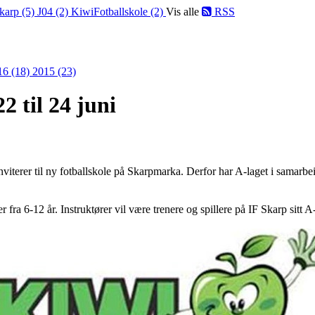
karp (5)
J04 (2)
KiwiFotballskole (2)
Vis alle
RSS
16 (18)
2015 (23)
2 til 24 juni
inviterer til ny fotballskole på Skarpmarka. Derfor har A-laget i samarb
r fra 6-12 år. Instruktører vil være trenere og spillere på IF Skarp sitt A