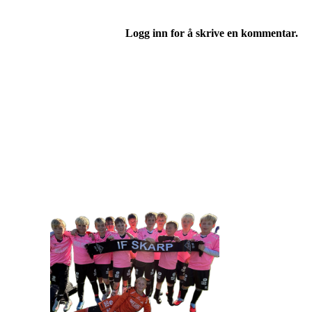
Logg inn for å skrive en kommentar.
IDRETTSFORENINGEN 
Tennevegen 100, 9015 TROMSØ
post@ifskarp.no