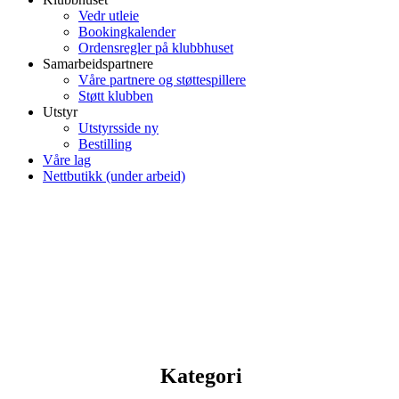
Vedr utleie
Bookingkalender
Ordensregler på klubbhuset
Samarbeidspartnere
Våre partnere og støttespillere
Støtt klubben
Utstyr
Utstyrsside ny
Bestilling
Våre lag
Nettbutikk (under arbeid)
Kategori