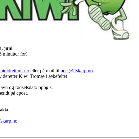
. juni
 minutter før)
/minidrett.nif.no
eller på mail til
post@ifskarp.no
.
iv deretter Kiwi Tromsø i søkefeltet
rnavn og fødselsdato oppgis.
sendt på epost.
pakke.
fskarp.no