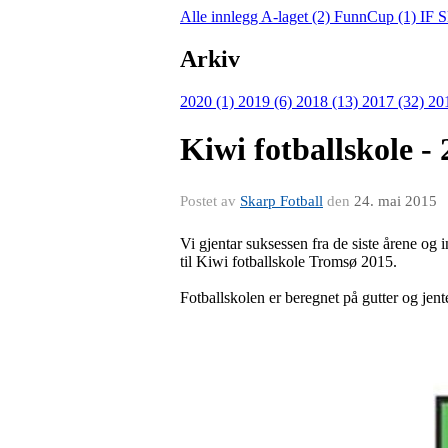
Alle innlegg
A-laget (2)
FunnCup (1)
IF S
Arkiv
2020 (1)
2019 (6)
2018 (13)
2017 (32)
20
Kiwi fotballskole - 2
Postet av
Skarp Fotball
den
24. mai 2015
Vi gjentar suksessen fra de siste årene og 
til Kiwi fotballskole Tromsø 2015.
Fotballskolen er beregnet på gutter og jente