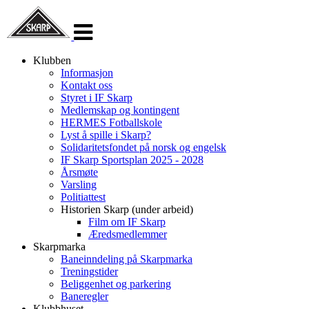
Veksle
navigasjon
Klubben
Informasjon
Kontakt oss
Styret i IF Skarp
Medlemskap og kontingent
HERMES Fotballskole
Lyst å spille i Skarp?
Solidaritetsfondet på norsk og engelsk
IF Skarp Sportsplan 2025 - 2028
Årsmøte
Varsling
Politiattest
Historien Skarp (under arbeid)
Film om IF Skarp
Æredsmedlemmer
Skarpmarka
Baneinndeling på Skarpmarka
Treningstider
Beliggenhet og parkering
Baneregler
Klubbhuset