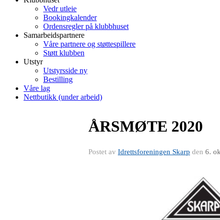
Vedr utleie
Bookingkalender
Ordensregler på klubbhuset
Samarbeidspartnere
Våre partnere og støttespillere
Støtt klubben
Utstyr
Utstyrsside ny
Bestilling
Våre lag
Nettbutikk (under arbeid)
ÅRSMØTE 2020
Postet av
Idrettsforeningen Skarp
den
6. o