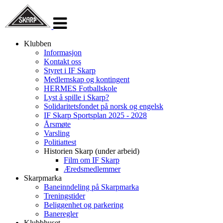
Veksle
navigasjon
Klubben
Informasjon
Kontakt oss
Styret i IF Skarp
Medlemskap og kontingent
HERMES Fotballskole
Lyst å spille i Skarp?
Solidaritetsfondet på norsk og engelsk
IF Skarp Sportsplan 2025 - 2028
Årsmøte
Varsling
Politiattest
Historien Skarp (under arbeid)
Film om IF Skarp
Æredsmedlemmer
Skarpmarka
Baneinndeling på Skarpmarka
Treningstider
Beliggenhet og parkering
Baneregler
Klubbhuset