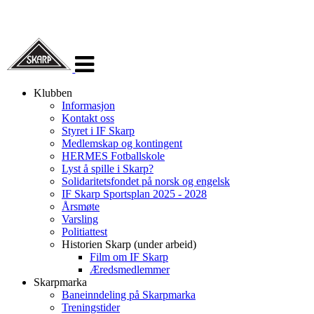
Veksle
navigasjon
Klubben
Informasjon
Kontakt oss
Styret i IF Skarp
Medlemskap og kontingent
HERMES Fotballskole
Lyst å spille i Skarp?
Solidaritetsfondet på norsk og engelsk
IF Skarp Sportsplan 2025 - 2028
Årsmøte
Varsling
Politiattest
Historien Skarp (under arbeid)
Film om IF Skarp
Æredsmedlemmer
Skarpmarka
Baneinndeling på Skarpmarka
Treningstider