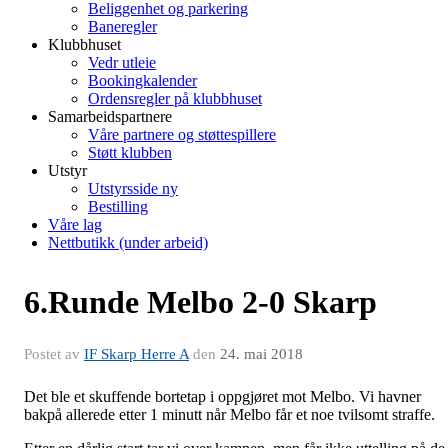
Beliggenhet og parkering
Baneregler
Klubbhuset
Vedr utleie
Bookingkalender
Ordensregler på klubbhuset
Samarbeidspartnere
Våre partnere og støttespillere
Støtt klubben
Utstyr
Utstyrsside ny
Bestilling
Våre lag
Nettbutikk (under arbeid)
6.Runde Melbo 2-0 Skarp
Postet av
IF Skarp Herre A
den
24. mai 2018
Det ble et skuffende bortetap i oppgjøret mot Melbo. Vi havner
bakpå allerede etter 1 minutt når Melbo får et noe tvilsomt straffe.