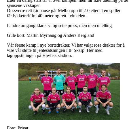
Etter en dårlig start tar vi over kampen, men får ikke uttelling på de
sjansene vi skaper.
Dessverre rett før pause går Melbo opp til 2-0 etter at en spiller
får lykketreff fra 40 meter og rett i vinkelen.
I andre omgang klarer vi og sette press, men uten uttelling
Gule kort: Martin Myrhaug og Anders Bergland
Vår første kamp i nye bortedrakter. Vi har valgt rosa drakter for å
vise vår støtte til jentesatsningen i IF Skarp. Her med
lagoppstillingen på Havfisk stadion.
Foto: Privat