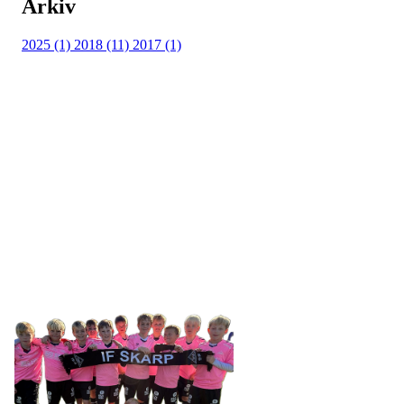
Arkiv
2025 (1)
2018 (11)
2017 (1)
IDRETTSFORENINGEN
SKARP
Tennevegen 100, 9015 TROMSØ
post@ifskarp.no