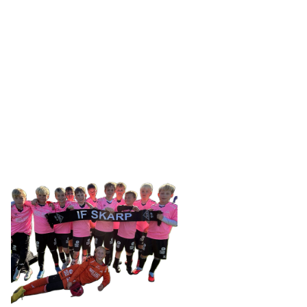
IDRETTSFORENINGEN
SKARP
Tennevegen 100, 9015 TROMSØ
post@ifskarp.no