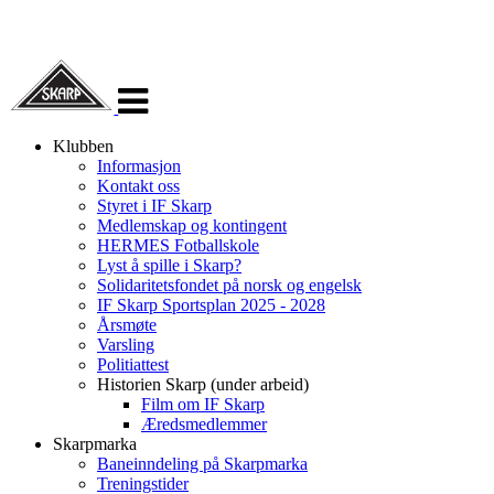
Veksle
navigasjon
Klubben
Informasjon
Kontakt oss
Styret i IF Skarp
Medlemskap og kontingent
HERMES Fotballskole
Lyst å spille i Skarp?
Solidaritetsfondet på norsk og engelsk
IF Skarp Sportsplan 2025 - 2028
Årsmøte
Varsling
Politiattest
Historien Skarp (under arbeid)
Film om IF Skarp
Æredsmedlemmer
Skarpmarka
Baneinndeling på Skarpmarka
Treningstider