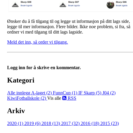
Ønsker du å få tilgang til og legge ut informasjon på ditt lags side,
legge til mer informasjon. Flere bilder. Ikke noe problem, si fra, så
ordner vi med tilgang til ditt lags lagside.
Meld det inn, så order vi tilgang.
Logg inn for å skrive en kommentar.
Kategori
Alle innlegg
A-laget (2)
FunnCup (1)
IF Skarp (5)
J04 (2)
KiwiFotballskole (2)
Vis alle
RSS
Arkiv
2020 (1)
2019 (6)
2018 (13)
2017 (32)
2016 (18)
2015 (23)