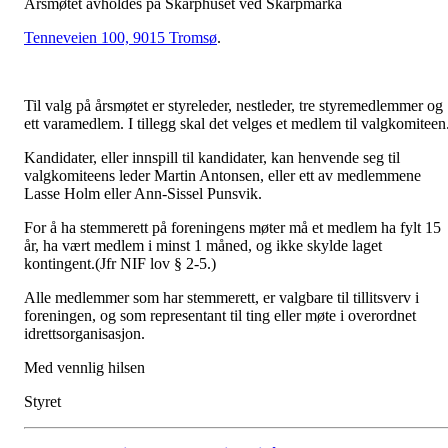
Årsmøtet avholdes på Skarphuset ved Skarpmarka
Tenneveien 100, 9015 Tromsø
.
Til valg på årsmøtet er styreleder, nestleder, tre styremedlemmer og
ett varamedlem. I tillegg skal det velges et medlem til valgkomiteen
Kandidater, eller innspill til kandidater, kan henvende seg til
valgkomiteens leder Martin Antonsen, eller ett av medlemmene
Lasse Holm eller Ann-Sissel Punsvik.
For å ha stemmerett på foreningens møter må et medlem ha fylt 15
år, ha vært medlem i minst 1 måned, og ikke skylde laget
kontingent.(Jfr NIF lov § 2-5.)
Alle medlemmer som har stemmerett, er valgbare til tillitsverv i
foreningen, og som representant til ting eller møte i overordnet
idrettsorganisasjon.
Med vennlig hilsen
Styret