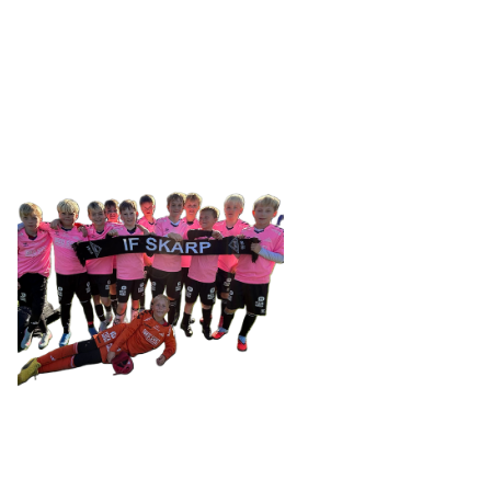
SKARP
Tennevegen 100, 9015 TROMSØ
post@ifskarp.no