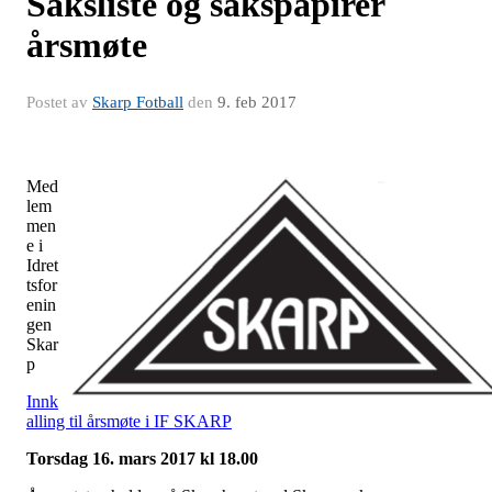
Saksliste og sakspapirer
årsmøte
Postet av
Skarp Fotball
den
9. feb 2017
Med
lem
men
e i
Idret
tsfor
enin
gen
Skar
p
Innk
alling til årsmøte i IF SKARP
Torsdag 16. mars 2017 kl 18.00