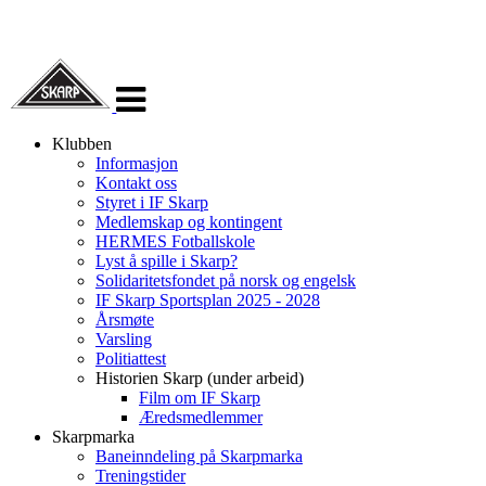
Veksle
navigasjon
Klubben
Informasjon
Kontakt oss
Styret i IF Skarp
Medlemskap og kontingent
HERMES Fotballskole
Lyst å spille i Skarp?
Solidaritetsfondet på norsk og engelsk
IF Skarp Sportsplan 2025 - 2028
Årsmøte
Varsling
Politiattest
Historien Skarp (under arbeid)
Film om IF Skarp
Æredsmedlemmer
Skarpmarka
Baneinndeling på Skarpmarka
Treningstider