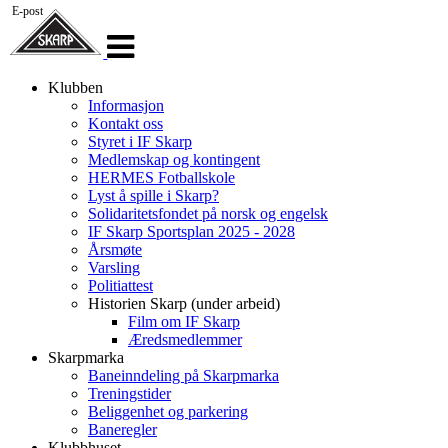
E-post
Veksle
navigasjon
Klubben
Informasjon
Kontakt oss
Styret i IF Skarp
Medlemskap og kontingent
HERMES Fotballskole
Lyst å spille i Skarp?
Solidaritetsfondet på norsk og engelsk
IF Skarp Sportsplan 2025 - 2028
Årsmøte
Varsling
Politiattest
Historien Skarp (under arbeid)
Film om IF Skarp
Æredsmedlemmer
Skarpmarka
Baneinndeling på Skarpmarka
Treningstider
Beliggenhet og parkering
Baneregler
Klubbhuset