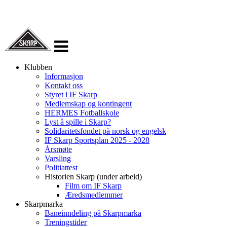
Veksle
navigasjon
Klubben
Informasjon
Kontakt oss
Styret i IF Skarp
Medlemskap og kontingent
HERMES Fotballskole
Lyst å spille i Skarp?
Solidaritetsfondet på norsk og engelsk
IF Skarp Sportsplan 2025 - 2028
Årsmøte
Varsling
Politiattest
Historien Skarp (under arbeid)
Film om IF Skarp
Æredsmedlemmer
Skarpmarka
Baneinndeling på Skarpmarka
Treningstider