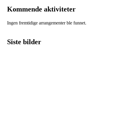
Kommende aktiviteter
Ingen fremtidige arrangementer ble funnet.
Siste bilder
IDRETTSFORENINGEN
SKARP
Tennevegen 100, 9015 TROMSØ
post@ifskarp.no