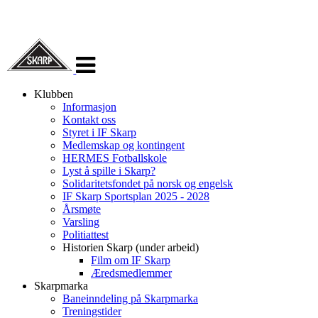
Veksle
navigasjon
Klubben
Informasjon
Kontakt oss
Styret i IF Skarp
Medlemskap og kontingent
HERMES Fotballskole
Lyst å spille i Skarp?
Solidaritetsfondet på norsk og engelsk
IF Skarp Sportsplan 2025 - 2028
Årsmøte
Varsling
Politiattest
Historien Skarp (under arbeid)
Film om IF Skarp
Æredsmedlemmer
Skarpmarka
Baneinndeling på Skarpmarka
Treningstider